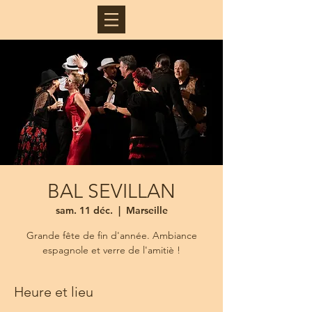
BAL SEVILLAN
sam. 11 déc.
  |  
Marseille
Grande fête de fin d'année. Ambiance
espagnole et verre de l'amitiè !
Heure et lieu