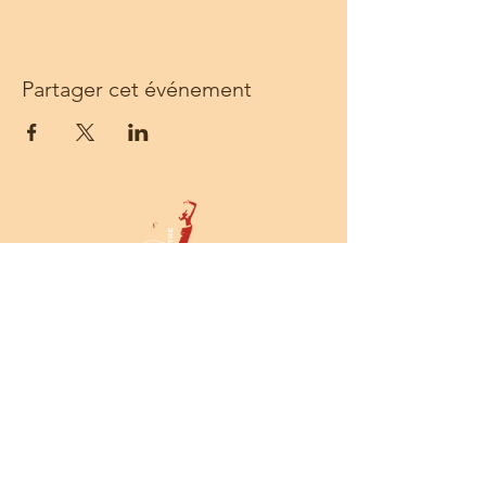
Partager cet événement
Centre Solea - 68 rue Sainte - 13001
Marseille -
Tél :
06 14 55 54 52
-
prod@centresolea.org
Newsletter