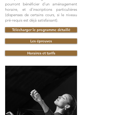
pourront bénéficier d’un aménagement
horaire, et d’inscriptions particulières
(dispenses de certains cours, si le niveau
pré-requis est déjà satisfaisant).
Télécharger le programme détaillé
Les épreuves
Horaires et tarifs