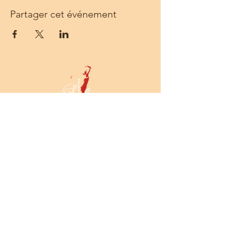
Partager cet événement
Centre Solea - 68 rue Sainte - 13001
Marseille -
Tél :
06 14 55 54 52
-
prod@centresolea.org
Newsletter
Toute l'actualité du Centre SOLEA
dans votre boîte mail !