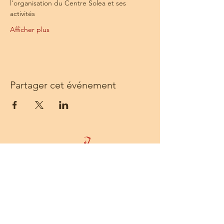
l'organisation du Centre Solea et ses 
activités
Afficher plus
Partager cet événement
Centre Solea - 68 rue Sainte - 13001
Marseille -
Tél :
06 14 55 54 52