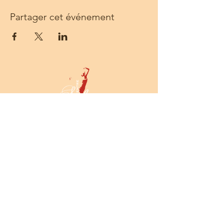
Partager cet événement
Centre Solea - 68 rue Sainte - 13001
Marseille -
Tél :
06 14 55 54 52
-
prod@centresolea.org
Newsletter
Toute l'actualité du Centre SOLEA
dans votre boîte mail !