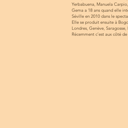
Yerbabuena, Manuela Carpio, 
Gema a 18 ans quand elle intè
Séville en 2010 dans le specta
Elle se produit ensuite à Bogo
Londres, Genève, Saragosse, 
Récemment c’est aux côté de C
PALOS ETUDIES :
- INTER : TANGO
- AVANCE/PROFESSIONNEL 
HORAIRES :
- Du lundi 30/10 au jeudi 2/1
- Vendredi 3/11 : inter de 11
TARIFS :
Non adhérents :
- 1 cours : 40 €
- 5 cours : 140 €
- 10 cours : 220 €