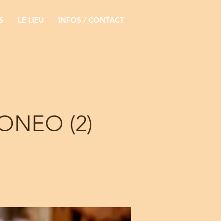
S
LE LIEU
INFOS / CONTACT
ONEO (2)