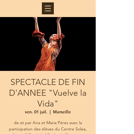
SPECTACLE DE FIN
D'ANNEE "Vuelve la
Vida"
ven. 01 juil.
  |  
Marseille
de et par Ana et Maria Pérez avec la
participation des élèves du Centre Solea,