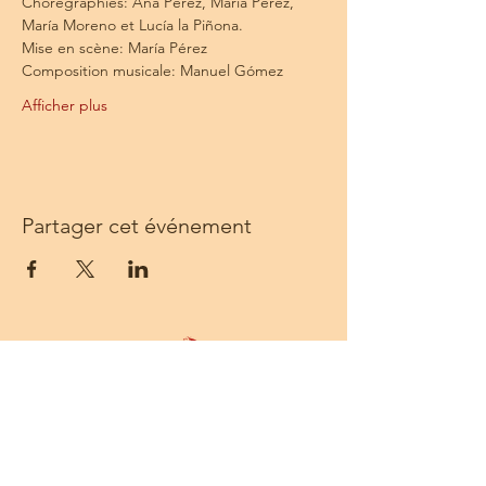
Chorégraphies: Ana Pérez, María Pérez, 
María Moreno et Lucía la Piñona.
Mise en scène: María Pérez
Composition musicale: Manuel Gómez
Afficher plus
Partager cet événement
Centre Solea - 68 rue Sainte - 13001