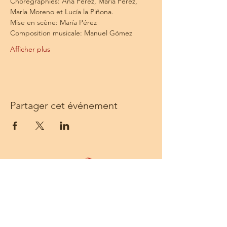
Chorégraphies: Ana Pérez, María Pérez, 
María Moreno et Lucía la Piñona.
Mise en scène: María Pérez
Composition musicale: Manuel Gómez
Afficher plus
Partager cet événement
Centre Solea - 68 rue Sainte - 13001