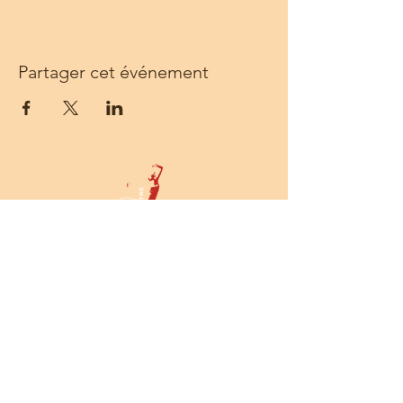
Partager cet événement
Centre Solea - 68 rue Sainte - 13001
Marseille -
Tél :
06 14 55 54 52
-
prod@centresolea.org
Newsletter