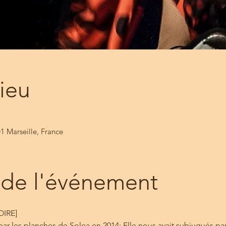
lieu
1 Marseille, France
 de l'événement
OIRE]
ar les planches de Solea en 2014; Elle nous avait subjugués par