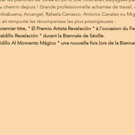
 du chemin depuis ! Grande professionnelle acharnée de travail, 
Yerbabuena, Arcangel, Rafaela Carrasco, Antonio Canales ou Mi
e ait remporté les récompenses les plus prestigieuses :
remier titre, " El Premio Artista Revelación " à l'occasion du Fes
raldillo Revelación " durant la Biennale de Séville.
raldillo Al Momento Mágico " une nouvelle fois lors de la Biennal