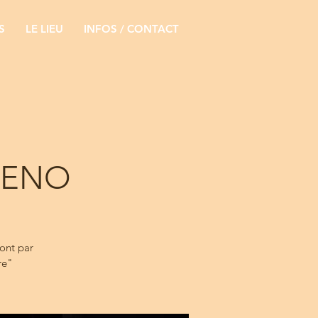
S
LE LIEU
INFOS / CONTACT
RENO
font par
re"