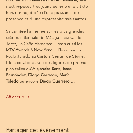
Formée au 
Conservatoire de Grenade
, elle 
s’est imposée très jeune comme une artiste 
hors norme, dotée d’une puissance de 
présence et d’une expressivité saisissantes. 
Sa carrière l’a menée sur les plus grandes 
scènes : Biennale de Málaga, Festival de 
Jerez, La Caña Flamenca… mais aussi les 
MTV Awards à New York
 et l’hommage à 
Rocío Jurado au Cartuja Center de Séville. 
Elle a collaboré avec des figures de premier 
plan telles qu’
Alejandro Sanz
, 
Israel 
Fernández
, 
Diego Carrasco
, 
María 
Toledo
 ou encore 
Diego Guerrero
,…
Afficher plus
Partager cet événement