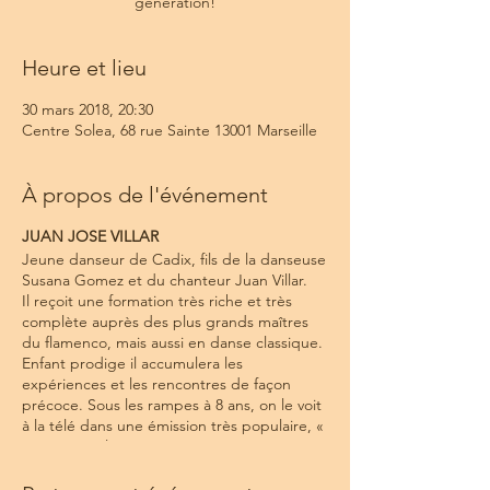
génération!
Heure et lieu
30 mars 2018, 20:30
Centre Solea, 68 rue Sainte 13001 Marseille
À propos de l'événement
JUAN JOSE VILLAR
Jeune danseur de Cadix, fils de la danseuse
Susana Gomez et du chanteur Juan Villar.
Il reçoit une formation très riche et très
complète auprès des plus grands maîtres
du flamenco, mais aussi en danse classique.
Enfant prodige il accumulera les
expériences et les rencontres de façon
précoce. Sous les rampes à 8 ans, on le voit
à la télé dans une émission très populaire, «
Mi Primer Olé », et part en tournée au
Japon avec ses parents… et de là tout
s’enchaine…