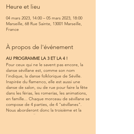
Heure et lieu
04 mars 2023, 14:00 – 05 mars 2023, 18:00
Marseille, 68 Rue Sainte, 13001 Marseille,
France
À propos de l'événement
AU PROGRAMME LA 3 ET LA 4 !
Pour ceux qui ne le savent pas encore, la
danse sévillane est, comme son nom
l'indique, la danse folklorique de Séville.
Inspirée du flamenco, elle est aussi une
danse de salon, ou de rue pour faire la fête
dans les férias, les romerías, les animations,
en famille... Chaque morceau de sévillane se
compose de 4 parties, de 4 "sévillanes".
Nous aborderont donc la troisième et la
quatrième sévillane.
Rassurez-vous, il n'est pas nécessaire d'avoir
appris les 2 premières pour apprendre les 2
autres.