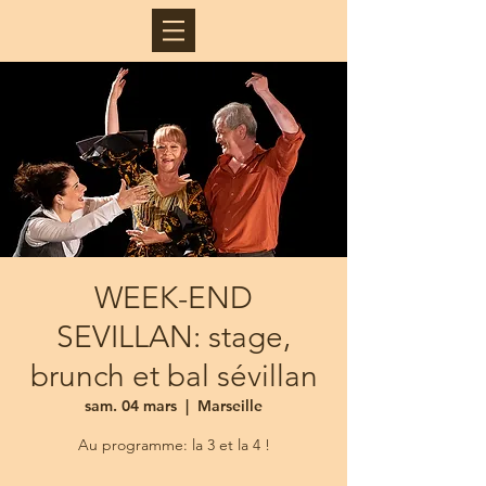
WEEK-END
SEVILLAN: stage,
brunch et bal sévillan
sam. 04 mars
  |  
Marseille
Au programme: la 3 et la 4 !